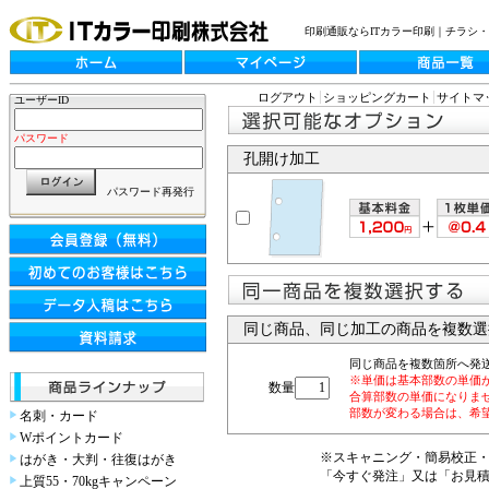
印刷通販ならITカラー印刷｜チラシ
ログアウト
ショッピングカート
サイトマ
ユーザーID
パスワード
孔開け加工
パスワード再発行
同じ商品、同じ加工の商品を複数選
同じ商品を複数箇所へ発
※単価は基本部数の単価
数量
合算部数の単価になりま
部数が変わる場合は、希
名刺・カード
Wポイントカード
※スキャニング・簡易校正
はがき・大判・往復はがき
「今すぐ発注」又は「お見
上質55・70kgキャンペーン