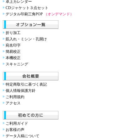
卓上カレンダー
CDジャケット３点セット
デジタル印刷三角POP
（オンデマンド）
折り加工
筋入れ・ミシン・孔開け
宛名印字
簡易校正
本機校正
スキャニング
特定商取引に基づく表記
個人情報保護方針
ご利用規約
アクセス
ご利用ガイド
お客様の声
データ入稿について