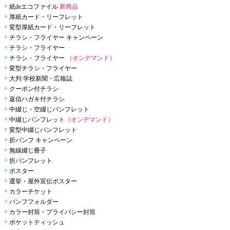
紙deエコファイル
新商品
厚紙カード・リーフレット
変型厚紙カード・リーフレット
チラシ・フライヤー キャンペーン
チラシ・フライヤー
チラシ・フライヤー
（オンデマンド）
変型チラシ・フライヤー
大判 学校新聞・広報誌
クーポン付チラシ
返信ハガキ付チラシ
中綴じ・空綴じパンフレット
中綴じパンフレット
（オンデマンド）
変型中綴じパンフレット
折パンフ キャンペーン
無線綴じ冊子
折パンフレット
ポスター
選挙・屋外宣伝ポスター
カラーチケット
パンフフォルダー
カラー封筒・プライバシー封筒
ポケットティッシュ