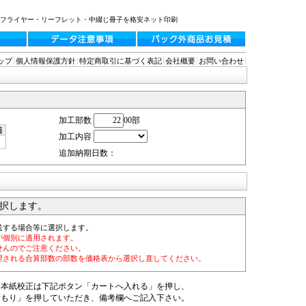
・フライヤー・リーフレット・中綴じ冊子を格安ネット印刷
ップ
個人情報保護方針
特定商取引に基づく表記
会社概要
お問い合わせ
加工部数
00部
加工内容
追加納期日数：
択します。
送する場合等に選択します。
が個別に適用されます。
せんのでご注意ください。
望される合算部数の部数を価格表から選択し直してください。
・本紙校正は下記ボタン「カートへ入れる」を押し、
積もり」を押していただき、備考欄へご記入下さい。