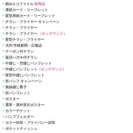
紙deエコファイル
新商品
厚紙カード・リーフレット
変型厚紙カード・リーフレット
チラシ・フライヤー キャンペーン
チラシ・フライヤー
チラシ・フライヤー
（オンデマンド）
変型チラシ・フライヤー
大判 学校新聞・広報誌
クーポン付チラシ
返信ハガキ付チラシ
中綴じ・空綴じパンフレット
中綴じパンフレット
（オンデマンド）
変型中綴じパンフレット
折パンフ キャンペーン
無線綴じ冊子
折パンフレット
ポスター
選挙・屋外宣伝ポスター
カラーチケット
パンフフォルダー
カラー封筒・プライバシー封筒
ポケットティッシュ