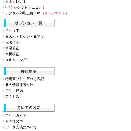
卓上カレンダー
CDジャケット３点セット
デジタル印刷三角POP
（オンデマンド）
折り加工
筋入れ・ミシン・孔開け
宛名印字
簡易校正
本機校正
スキャニング
特定商取引に基づく表記
個人情報保護方針
ご利用規約
アクセス
ご利用ガイド
お客様の声
データ入稿について