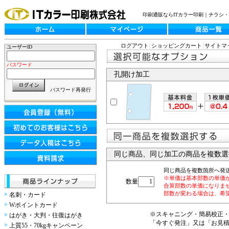
印刷通販ならITカラー印刷｜チラシ
ログアウト
ショッピングカート
サイトマ
ユーザーID
パスワード
孔開け加工
パスワード再発行
同じ商品、同じ加工の商品を複数選
同じ商品を複数箇所へ発
※単価は基本部数の単価
数量
合算部数の単価になりま
部数が変わる場合は、希
名刺・カード
Wポイントカード
※スキャニング・簡易校正
はがき・大判・往復はがき
「今すぐ発注」又は「お見
上質55・70kgキャンペーン