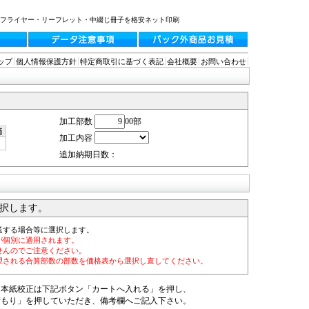
・フライヤー・リーフレット・中綴じ冊子を格安ネット印刷
ップ
個人情報保護方針
特定商取引に基づく表記
会社概要
お問い合わせ
加工部数
00部
加工内容
追加納期日数：
択します。
送する場合等に選択します。
が個別に適用されます。
せんのでご注意ください。
望される合算部数の部数を価格表から選択し直してください。
・本紙校正は下記ボタン「カートへ入れる」を押し、
積もり」を押していただき、備考欄へご記入下さい。