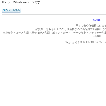
ITカラーのfacebookページです。
HOME
早くて安心低価格のITカ
品質第一はもちろんのこと低価格なのに高品質で短納期！安
名刺印刷・はがき印刷・圧着はがき印刷・ポイントカード・チラシ印刷・フライヤー印
ー印刷
Copyright(c) 2007 IT-COLOR Co.,Ltd 