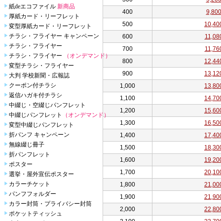
紙deエコファイル
新商品
400
9,80
厚紙カード・リーフレット
500
10,40
変型厚紙カード・リーフレット
チラシ・フライヤー キャンペーン
600
11,08
チラシ・フライヤー
700
11,76
チラシ・フライヤー
（オンデマンド）
800
12,44
変型チラシ・フライヤー
900
13,12
大判 学校新聞・広報誌
クーポン付チラシ
1,000
13,80
返信ハガキ付チラシ
1,100
14,70
中綴じ・空綴じパンフレット
1,200
15,60
中綴じパンフレット
（オンデマンド）
1,300
16,50
変型中綴じパンフレット
折パンフ キャンペーン
1,400
17,40
無線綴じ冊子
1,500
18,30
折パンフレット
1,600
19,20
ポスター
1,700
20,10
選挙・屋外宣伝ポスター
カラーチケット
1,800
21,00
パンフフォルダー
1,900
21,90
カラー封筒・プライバシー封筒
2,000
22,80
ポケットティッシュ