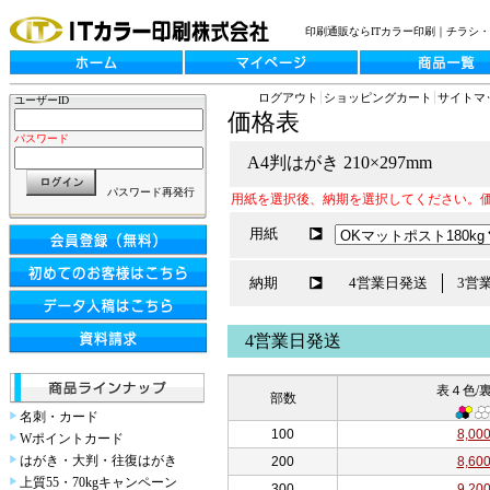
印刷通販ならITカラー印刷｜チラシ
ログアウト
ショッピングカート
サイトマ
ユーザーID
価格表
パスワード
A4判はがき 210×297mm
パスワード再発行
用紙を選択後、納期を選択してください。
用紙
納期
4営業日発送
3営
4営業日発送
表４色/裏
部数
名刺・カード
100
8,00
Wポイントカード
はがき・大判・往復はがき
200
8,60
上質55・70kgキャンペーン
300
9,20