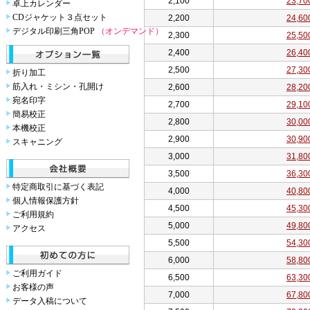
2,100
23,70
卓上カレンダー
CDジャケット３点セット
2,200
24,60
デジタル印刷三角POP
（オンデマンド）
2,300
25,50
2,400
26,40
2,500
27,30
折り加工
筋入れ・ミシン・孔開け
2,600
28,20
宛名印字
2,700
29,10
簡易校正
2,800
30,00
本機校正
2,900
30,90
スキャニング
3,000
31,80
3,500
36,30
特定商取引に基づく表記
4,000
40,80
個人情報保護方針
4,500
45,30
ご利用規約
5,000
49,80
アクセス
5,500
54,30
6,000
58,80
ご利用ガイド
6,500
63,30
お客様の声
7,000
67,80
データ入稿について