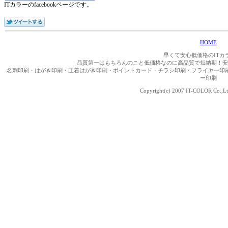
ITカラーのfacebookページです。
HOME
早くて安心低価格のITカ
品質第一はもちろんのこと低価格なのに高品質で短納期！安
名刺印刷・はがき印刷・圧着はがき印刷・ポイントカード・チラシ印刷・フライヤー印
ー印刷
Copyright(c) 2007 IT-COLOR Co.,Ltd