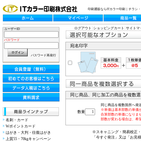
印刷通販ならITカラー印刷｜チラシ
ログアウト
ショッピングカート
サイトマ
ユーザーID
パスワード
宛名印字
パスワード再発行
同じ商品、同じ加工の商品を複数選
同じ商品を複数箇所へ発
※単価は基本部数の単価
数量
合算部数の単価になりま
部数が変わる場合は、希
名刺・カード
Wポイントカード
※スキャニング・簡易校正
はがき・大判・往復はがき
「今すぐ発注」又は「お見
上質55・70kgキャンペーン