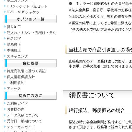
卓上カレンダー
※ＩＴカラー印刷株式会社の会員登録
CDジャケット３点セット
※法人企業様・官公庁・学校等のお客
DVD・VHSジャケット
※上記のお客様のうち、弊社の審査基
※審査の結果によってはご希望に添え
折り加工
（その他のお支払い方法をお選びくだ
筋入れ・ミシン・孔開け・角丸
宛名印字
簡易校正
当社店頭で商品引き渡しの場
本機校正
スキャニング
直接店頭でのデータ受け渡しの際か、
小切手、約手の取引は致しておりませ
特定商取引に基づく表記
個人情報保護方針
ご利用規約
アクセス
領収書について
ご利用ガイド
お客様の声
銀行振込、郵便振込の場合
データ入稿について
受付日・納期について
振込み時に各金融機関が発行する「ご
テクニカルガイド
させて頂きます。税務署で認められた