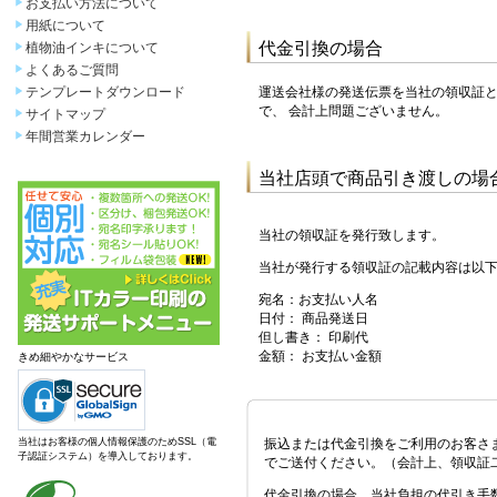
お支払い方法について
用紙について
代金引換の場合
植物油インキについて
よくあるご質問
テンプレートダウンロード
運送会社様の発送伝票を当社の領収証
で、 会計上問題ございません。
サイトマップ
年間営業カレンダー
当社店頭で商品引き渡しの場
当社の領収証を発行致します。
当社が発行する領収証の記載内容は以
宛名：お支払い人名
日付： 商品発送日
但し書き： 印刷代
金額： お支払い金額
きめ細やかなサービス
当社はお客様の個人情報保護のためSSL（電
振込または代金引換をご利用のお客さ
子認証システム）を導入しております。
でご送付ください。（会計上、領収証
代金引換の場合、当社負担の代引き手