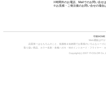
※時間外のお電話、Mailでのお問い合
※お見積・ご発注後のお問い合せの場合は
印刷HOME
Web通販はIT
品質第一はもちろんのこと、低価格＆短納期でお客様のいろんなニーズ
取り扱い商品、カラー名刺・各種ハガキ・Wポイントカード・フライヤー・
Copyright(c) 2007 IT-COLOR Co.,L