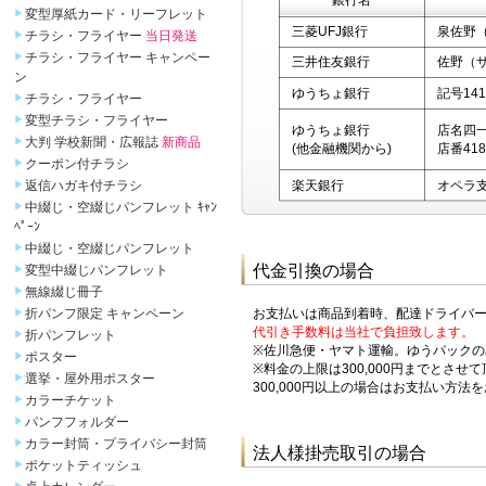
銀行名
変型厚紙カード・リーフレット
三菱UFJ銀行
泉佐野（
チラシ・フライヤー
当日発送
チラシ・フライヤー キャンペー
三井住友銀行
佐野（サ
ン
ゆうちょ銀行
記号141
チラシ・フライヤー
変型チラシ・フライヤー
ゆうちょ銀行
店名四一
大判 学校新聞・広報誌
新商品
(他金融機関から)
店番418
クーポン付チラシ
返信ハガキ付チラシ
楽天銀行
オペラ支店
中綴じ・空綴じパンフレット ｷｬﾝ
ﾍﾟｰﾝ
中綴じ・空綴じパンフレット
代金引換の場合
変型中綴じパンフレット
無線綴じ冊子
折パンフ限定 キャンペーン
お支払いは商品到着時、配達ドライバ
代引き手数料は当社で負担致します。
折パンフレット
※佐川急便・ヤマト運輸。ゆうパックの
ポスター
※料金の上限は300,000円までとさせ
選挙・屋外用ポスター
300,000円以上の場合はお支払い方
カラーチケット
パンフフォルダー
カラー封筒・プライバシー封筒
法人様掛売取引の場合
ポケットティッシュ