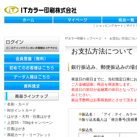
｜
ショッピングカート
｜
サイト
ITカラー印刷トップページ
> お支払い方法につい
お支払方法について
銀行振込み、郵便振込みの場
発送日の前日までに、当社指定口座に
ご入金確認後、商品を発送致します。
発送日の前日が金融業の休日となってい
みください。
振込手数料はお客様負担とさせて頂き
名刺・カード
Wポイントカード
振込名： 「アイ．テイ．カラー
はがき・大判・往復はがき
振り込名義人は「発注番号(見積番号
上質55・70kgキャンペーン
圧着はがき
振込先
厚紙カード・リーフレット