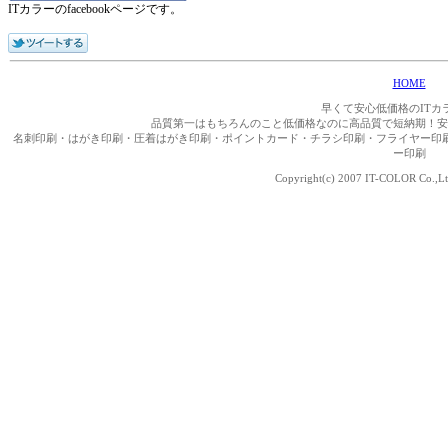
ITカラーのfacebookページです。
HOME
早くて安心低価格のITカ
品質第一はもちろんのこと低価格なのに高品質で短納期！安
名刺印刷・はがき印刷・圧着はがき印刷・ポイントカード・チラシ印刷・フライヤー印
ー印刷
Copyright(c) 2007 IT-COLOR Co.,Ltd