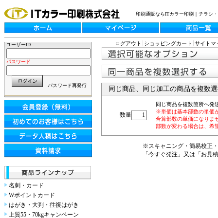
印刷通販ならITカラー印刷｜チラシ
ログアウト
ショッピングカート
サイトマ
ユーザーID
パスワード
パスワード再発行
同じ商品、同じ加工の商品を複数選
同じ商品を複数箇所へ発
※単価は基本部数の単価
数量
合算部数の単価になりま
部数が変わる場合は、希
※スキャニング・簡易校正
「今すぐ発注」又は「お見
名刺・カード
Wポイントカード
はがき・大判・往復はがき
上質55・70kgキャンペーン