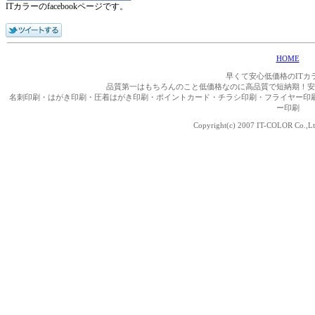
ITカラーのfacebookページです。
HOME
早くて安心低価格のITカ
品質第一はもちろんのこと低価格なのに高品質で短納期！安
名刺印刷・はがき印刷・圧着はがき印刷・ポイントカード・チラシ印刷・フライヤー印
ー印刷
Copyright(c) 2007 IT-COLOR Co.,Ltd