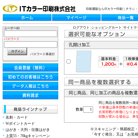
印刷通販ならITカラー印刷｜チラシ
ログアウト
ショッピングカート
サイトマ
ユーザーID
パスワード
孔開け加工
パスワード再発行
同じ商品、同じ加工の商品を複数選
同じ商品を複数箇所へ発
※単価は基本部数の単価
数量
合算部数の単価になりま
部数が変わる場合は、希
名刺・カード
Wポイントカード
※スキャニング・簡易校正
はがき・大判・往復はがき
「今すぐ発注」又は「お見
上質55・70kgキャンペーン