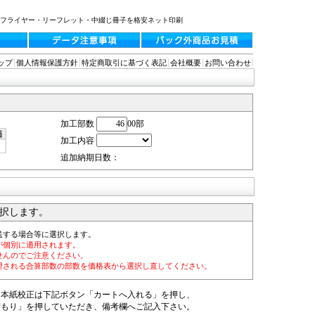
・フライヤー・リーフレット・中綴じ冊子を格安ネット印刷
ップ
個人情報保護方針
特定商取引に基づく表記
会社概要
お問い合わせ
加工部数
00部
加工内容
追加納期日数：
択します。
送する場合等に選択します。
が個別に適用されます。
せんのでご注意ください。
望される合算部数の部数を価格表から選択し直してください。
・本紙校正は下記ボタン「カートへ入れる」を押し、
積もり」を押していただき、備考欄へご記入下さい。