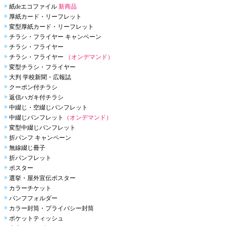
紙deエコファイル
新商品
厚紙カード・リーフレット
変型厚紙カード・リーフレット
チラシ・フライヤー キャンペーン
チラシ・フライヤー
チラシ・フライヤー
（オンデマンド）
変型チラシ・フライヤー
大判 学校新聞・広報誌
クーポン付チラシ
返信ハガキ付チラシ
中綴じ・空綴じパンフレット
中綴じパンフレット
（オンデマンド）
変型中綴じパンフレット
折パンフ キャンペーン
無線綴じ冊子
折パンフレット
ポスター
選挙・屋外宣伝ポスター
カラーチケット
パンフフォルダー
カラー封筒・プライバシー封筒
ポケットティッシュ