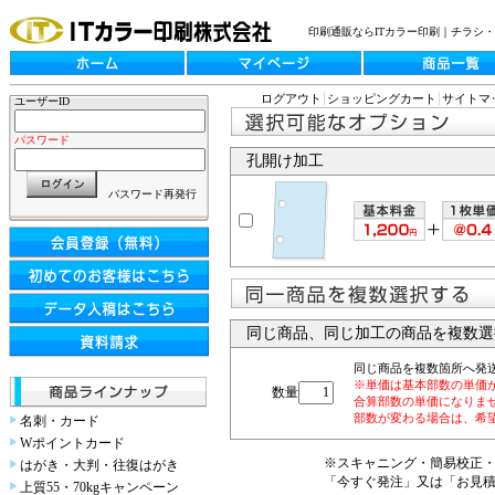
印刷通販ならITカラー印刷｜チラシ
ログアウト
ショッピングカート
サイトマ
ユーザーID
パスワード
孔開け加工
パスワード再発行
同じ商品、同じ加工の商品を複数選
同じ商品を複数箇所へ発
※単価は基本部数の単価
数量
合算部数の単価になりま
部数が変わる場合は、希
名刺・カード
Wポイントカード
※スキャニング・簡易校正
はがき・大判・往復はがき
「今すぐ発注」又は「お見
上質55・70kgキャンペーン