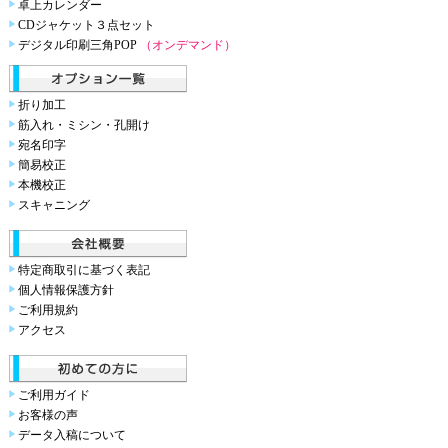
卓上カレンダー
CDジャケット３点セット
デジタル印刷三角POP
（オンデマンド）
折り加工
筋入れ・ミシン・孔開け
宛名印字
簡易校正
本機校正
スキャニング
特定商取引に基づく表記
個人情報保護方針
ご利用規約
アクセス
ご利用ガイド
お客様の声
データ入稿について