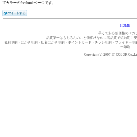
ITカラーのfacebookページです。
HOME
早くて安心低価格のITカ
品質第一はもちろんのこと低価格なのに高品質で短納期！安
名刺印刷・はがき印刷・圧着はがき印刷・ポイントカード・チラシ印刷・フライヤー印
ー印刷
Copyright(c) 2007 IT-COLOR Co.,Ltd