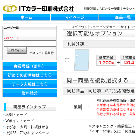
印刷通販ならITカラー印刷｜チラシ
ログアウト
ショッピングカート
サイトマ
ユーザーID
パスワード
孔開け加工
パスワード再発行
同じ商品、同じ加工の商品を複数選
同じ商品を複数箇所へ発
※単価は基本部数の単価
数量
合算部数の単価になりま
部数が変わる場合は、希
名刺・カード
Wポイントカード
※スキャニング・簡易校正
はがき・大判・往復はがき
「今すぐ発注」又は「お見
上質55・70kgキャンペーン