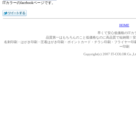
ITカラーのfacebookページです。
HOME
早くて安心低価格のITカ
品質第一はもちろんのこと低価格なのに高品質で短納期！安
名刺印刷・はがき印刷・圧着はがき印刷・ポイントカード・チラシ印刷・フライヤー印
ー印刷
Copyright(c) 2007 IT-COLOR Co.,Ltd