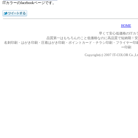
ITカラーのfacebookページです。
HOME
早くて安心低価格のITカ
品質第一はもちろんのこと低価格なのに高品質で短納期！安
名刺印刷・はがき印刷・圧着はがき印刷・ポイントカード・チラシ印刷・フライヤー印
ー印刷
Copyright(c) 2007 IT-COLOR Co.,Ltd