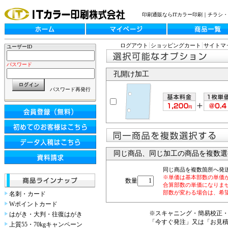
印刷通販ならITカラー印刷｜チラシ
ログアウト
ショッピングカート
サイトマ
ユーザーID
パスワード
孔開け加工
パスワード再発行
同じ商品、同じ加工の商品を複数選
同じ商品を複数箇所へ発
※単価は基本部数の単価
数量
合算部数の単価になりま
部数が変わる場合は、希
名刺・カード
Wポイントカード
※スキャニング・簡易校正
はがき・大判・往復はがき
「今すぐ発注」又は「お見
上質55・70kgキャンペーン