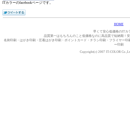
ITカラーのfacebookページです。
HOME
早くて安心低価格のITカ
品質第一はもちろんのこと低価格なのに高品質で短納期！安
名刺印刷・はがき印刷・圧着はがき印刷・ポイントカード・チラシ印刷・フライヤー印
ー印刷
Copyright(c) 2007 IT-COLOR Co.,Ltd