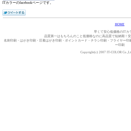
ITカラーのfacebookページです。
HOME
早くて安心低価格のITカ
品質第一はもちろんのこと低価格なのに高品質で短納期！安
名刺印刷・はがき印刷・圧着はがき印刷・ポイントカード・チラシ印刷・フライヤー印
ー印刷
Copyright(c) 2007 IT-COLOR Co.,Ltd