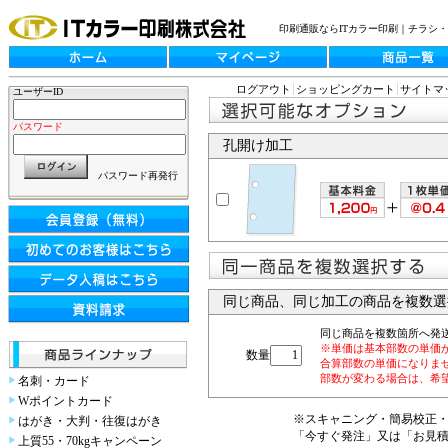
印刷通販ならITカラー印刷｜チラシ
ログアウト
ショッピングカート
サイトマ
ユーザーID
パスワード
孔開け加工
パスワード再発行
同じ商品、同じ加工の商品を複数選
同じ商品を複数箇所へ発
※単価は基本部数の単価
数量
合算部数の単価になりま
部数が変わる場合は、希
名刺・カード
Wポイントカード
※スキャニング・簡易校正
はがき・大判・往復はがき
「今すぐ発注」又は「お見
上質55・70kgキャンペーン